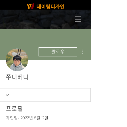
더보기
팔로우
쭈니베니
프로필
가입일: 2022년 5월 12일