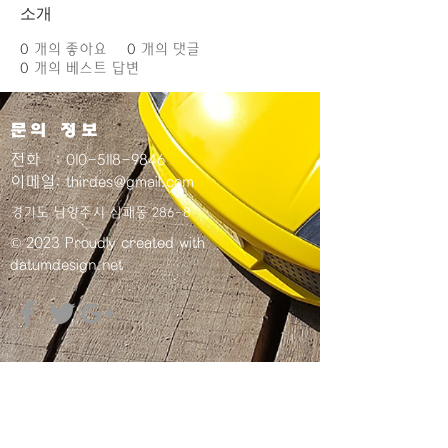
소개
0
개의 좋아요
0
개의 댓글
0
개의 베스트 답변
​문의 정보
전화
:
010-5118-9846
이메일
:
thirdes@gmail.com
​경기도 남양주시 삼패동 286-8
© 2023 Proudly created with
datumdesign.net